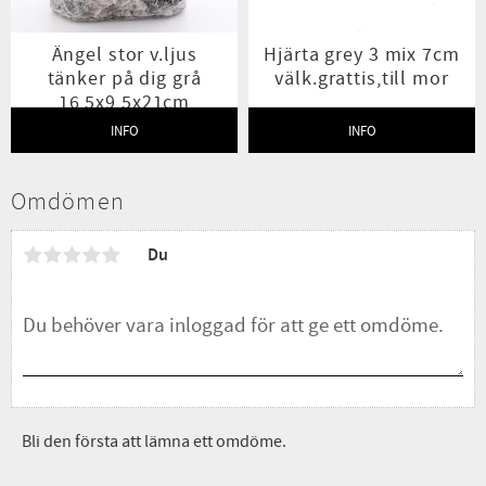
Ängel stor v.ljus
Hjärta grey 3 mix 7cm
tänker på dig grå
välk.grattis,till mor
16,5x9,5x21cm
INFO
INFO
Lägg till i favoriter
Lägg t
Omdömen
Du
Bli den första att lämna ett omdöme.