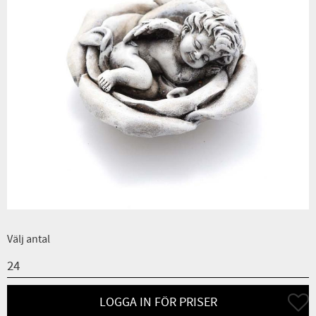
Välj antal
Lägg ti
LOGGA IN FÖR PRISER