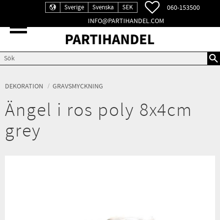
FAVORITER
060-153500
Sverige
Svenska
SEK
INFO@PARTIHANDEL.COM
Meny
DEKORATION
GRAVSMYCKNING
Ängel i ros poly 8x4cm
grey