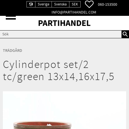
FAVORITER
060-153500
Sverige
Svenska
SEK
INFO@PARTIHANDEL.COM
Meny
TRÄDGÅRD
Cylinderpot set/2
tc/green 13x14,16x17,5