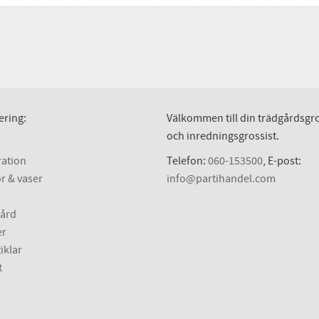
ering:
Välkommen till din trädgårdsgro
och inredningsgrossist.
ation
Telefon:
060-153500
, E-post:
r & vaser
info@partihandel.com
ård
er
iklar
t