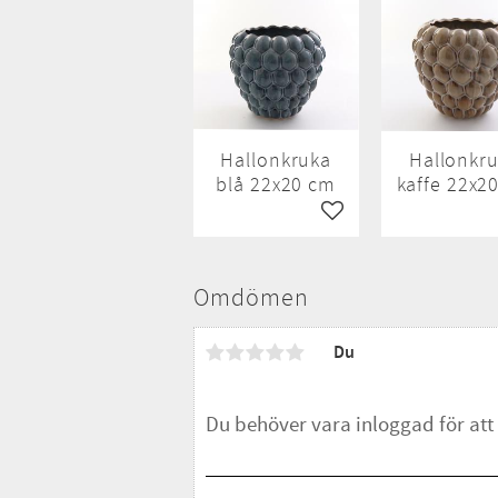
Hallonkruka
Hallonkr
blå 22x20 cm
kaffe 22x2
Lägg till i favoriter
Omdömen
Du