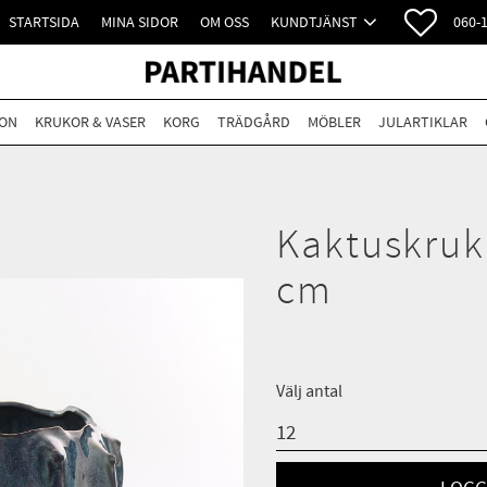
FAVORI
STARTSIDA
MINA SIDOR
OM OSS
KUNDTJÄNST
060-
ON
KRUKOR & VASER
KORG
TRÄDGÅRD
MÖBLER
JULARTIKLAR
Kaktuskruk
cm
Välj antal