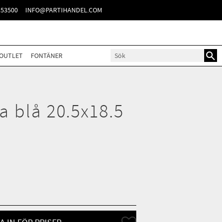
TER
153500
INFO@PARTIHANDEL.COM
OUTLET
FONTÄNER
a blå 20.5x18.5
Lägg till i favoriter