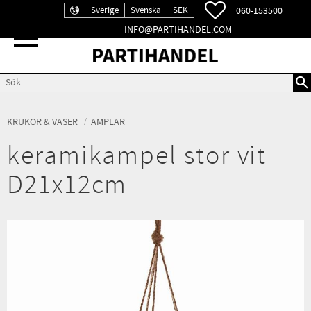
FAVORITER
060-153500
Sverige
Svenska
SEK
INFO@PARTIHANDEL.COM
Meny
KRUKOR & VASER
AMPLAR
keramikampel stor vit
D21x12cm