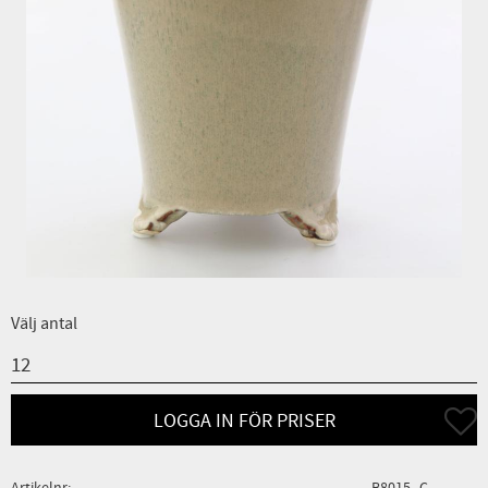
Välj antal
Lägg ti
LOGGA IN FÖR PRISER
Artikelnr
B8015--C