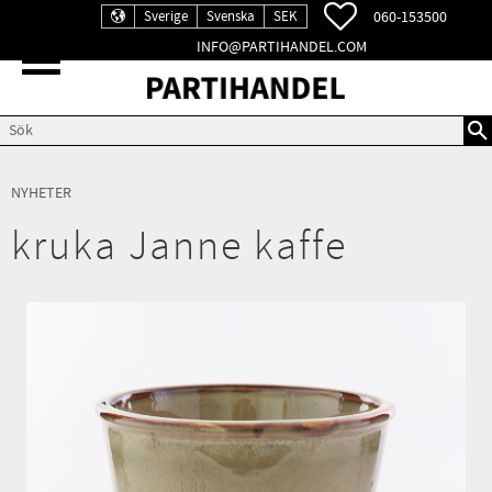
FAVORITER
060-153500
Sverige
Svenska
SEK
INFO@PARTIHANDEL.COM
Meny
NYHETER
kruka Janne kaffe