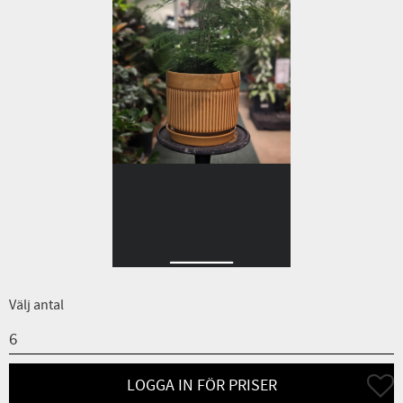
Välj antal
Lägg ti
LOGGA IN FÖR PRISER