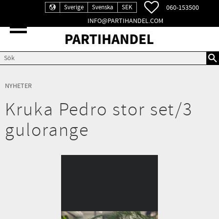
FAVORITER
060-153500
Sverige
Svenska
SEK
INFO@PARTIHANDEL.COM
Meny
NYHETER
Kruka Pedro stor set/3
gulorange