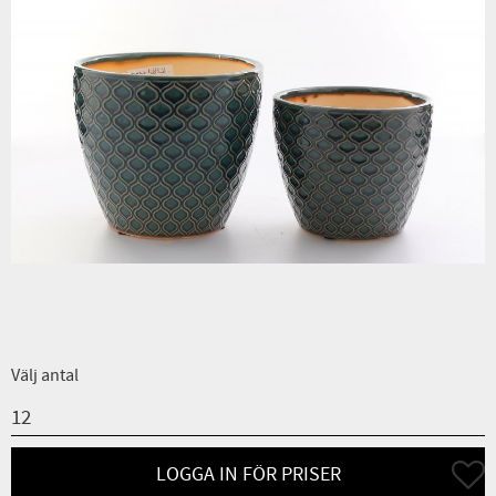
Välj antal
Lägg ti
LOGGA IN FÖR PRISER