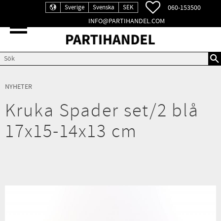
FAVORITER
060-153500
Sverige
Svenska
SEK
INFO@PARTIHANDEL.COM
Meny
NYHETER
Kruka Spader set/2 blå
17x15-14x13 cm