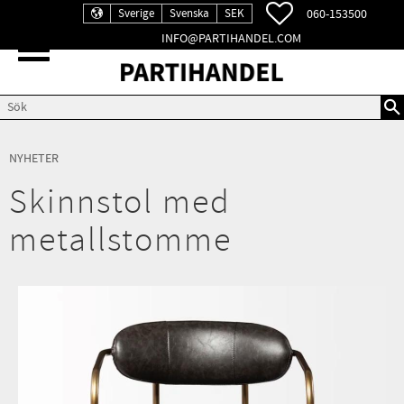
FAVORITER
060-153500
Sverige
Svenska
SEK
INFO@PARTIHANDEL.COM
Meny
NYHETER
Skinnstol med
metallstomme