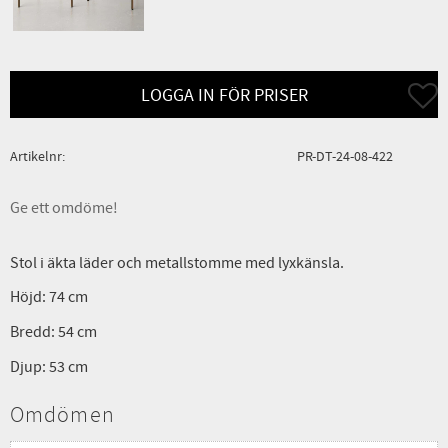
Lägg ti
LOGGA IN FÖR PRISER
Artikelnr
PR-DT-24-08-422
Ge ett omdöme!
Stol i äkta läder och metallstomme med lyxkänsla.
Höjd: 74 cm
Bredd: 54 cm
Djup: 53 cm
Omdömen