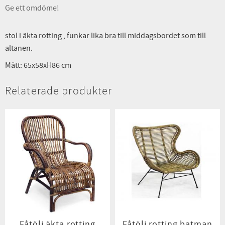
Ge ett omdöme!
stol i äkta rotting , funkar lika bra till middagsbordet som till
altanen.
Mått: 65x58xH86 cm
Relaterade produkter
Fåtölj äkta rotting
Fåtölj rotting batman