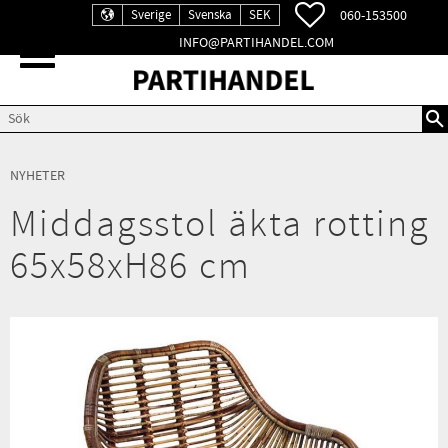
FAVORITER
060-153500
Sverige
Svenska
SEK
INFO@PARTIHANDEL.COM
Meny
NYHETER
Middagsstol äkta rotting
65x58xH86 cm