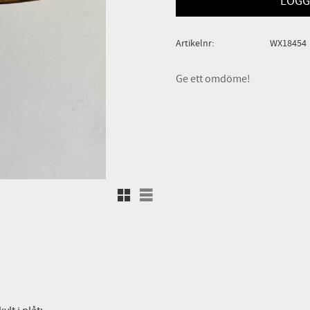
LOGG
Artikelnr
WX18454
Ge ett omdöme!
Rutnätsvy
Listvy