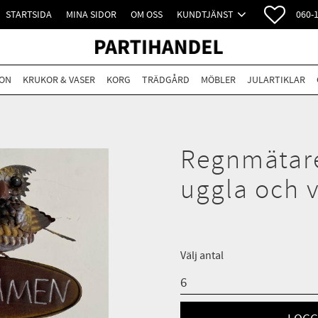
FAVORI
STARTSIDA
MINA SIDOR
OM OSS
KUNDTJÄNST
060-
ON
KRUKOR & VASER
KORG
TRÄDGÅRD
MÖBLER
JULARTIKLAR
Regnmätar
uggla och 
Välj antal