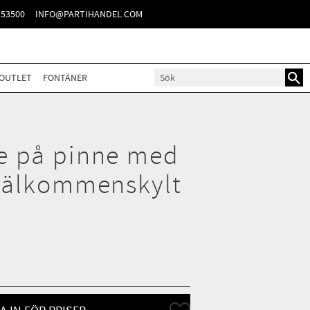
TER
153500
INFO@PARTIHANDEL.COM
OUTLET
FONTÄNER
e på pinne med
välkommenskylt
Lägg till i favoriter