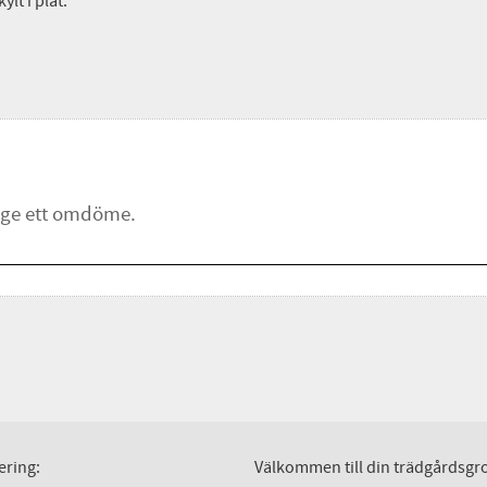
t i plåt:
ering:
Välkommen till din trädgårdsgro