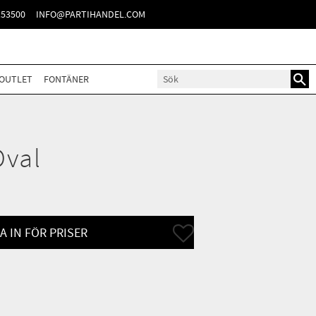
TER
153500
INFO@PARTIHANDEL.COM
OUTLET
FONTÄNER
Oval
Lägg till i favoriter
A IN FÖR PRISER