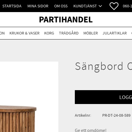
FAVORI
STARTSIDA
MINA SIDOR
OM OSS
KUNDTJÄNST
060-
ON
KRUKOR & VASER
KORG
TRÄDGÅRD
MÖBLER
JULARTIKLAR
Sängbord 
LOGG
Artikelnr
PR-DT-24-08-589
Ge ett omdöme!