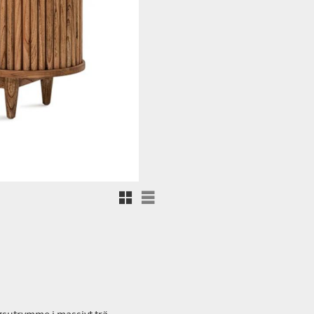
Rutnätsvy
Listvy