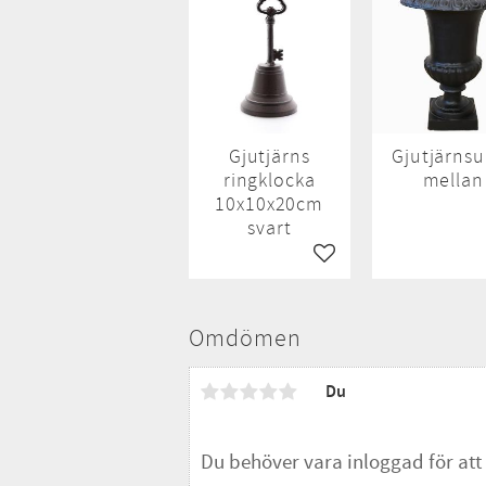
Gjutjärns
Gjutjärns
ringklocka
mellan
10x10x20cm
svart
Lägg till i favoriter
Omdömen
Du