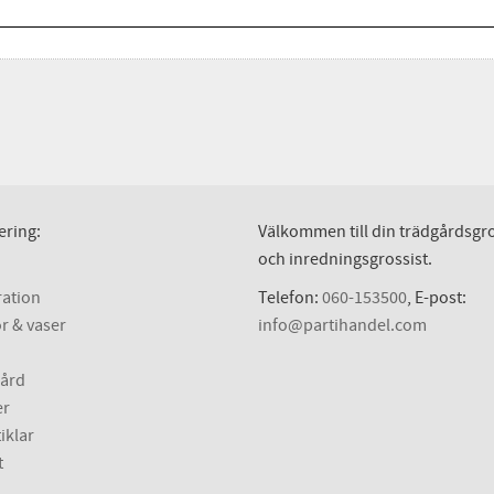
ering:
Välkommen till din trädgårdsgro
och inredningsgrossist.
ation
Telefon:
060-153500
, E-post:
r & vaser
info@partihandel.com
ård
er
iklar
t