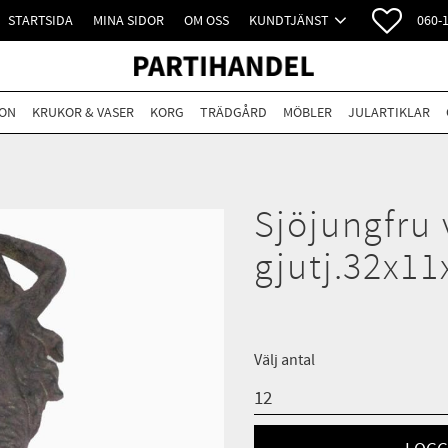
FAVORI
STARTSIDA
MINA SIDOR
OM OSS
KUNDTJÄNST
060-
ON
KRUKOR & VASER
KORG
TRÄDGÅRD
MÖBLER
JULARTIKLAR
Sjöjungfru
gjutj.32x11
Välj antal