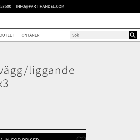
TER
153500
INFO@PARTIHANDEL.COM
OUTLET
FONTÄNER
 vägg/liggande
x3
Lägg till i favoriter