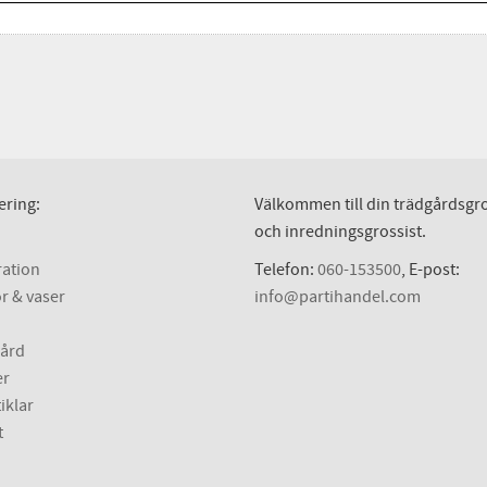
ering:
Välkommen till din trädgårdsgro
och inredningsgrossist.
ation
Telefon:
060-153500
, E-post:
r & vaser
info@partihandel.com
ård
er
iklar
t