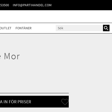
TER
153500
INFO@PARTIHANDEL.COM
OUTLET
FONTÄNER
e Mor
Lägg till i favoriter
A IN FÖR PRISER