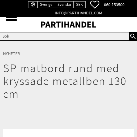
FAVORITER
060-153500
Sverige
Svenska
SEK
INFO@PARTIHANDEL.COM
Meny
NYHETER
SP matbord rund med
kryssade metallben 130
cm