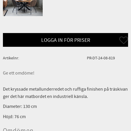
Lägg ti
LOGGA IN FÖR PRISER
Artikelnr
PR-DT-24-08-819
Ge ett omdöme!
Det kryssade metallunderredet och ruffiga finishen på träskivan
ger det här matbordet en industriell känsla.
Diameter: 130 cm
Höjd: 76 cm
Omdömen