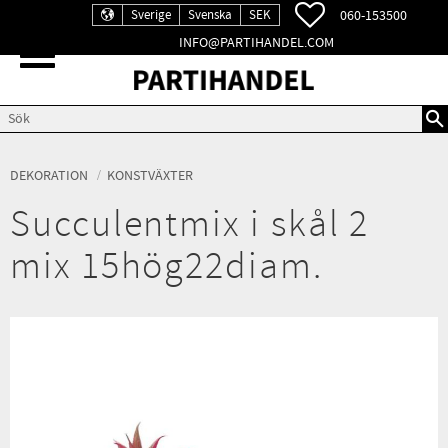
FAVORITER
060-153500
Sverige
Svenska
SEK
INFO@PARTIHANDEL.COM
Meny
DEKORATION
KONSTVÄXTER
Succulentmix i skål 2
mix 15hög22diam.