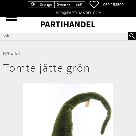
FAVORITER
060-153500
Sverige
Svenska
SEK
INFO@PARTIHANDEL.COM
Meny
NYHETER
Tomte jätte grön