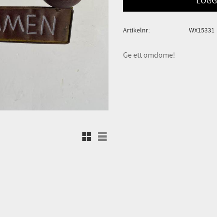
LOGG
Artikelnr
WX15331
Ge ett omdöme!
Rutnätsvy
Listvy