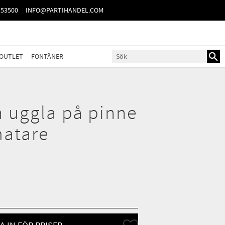
TER
153500
INFO@PARTIHANDEL.COM
OUTLET
FONTÄNER
 uggla på pinne
atare
Lägg till i favoriter