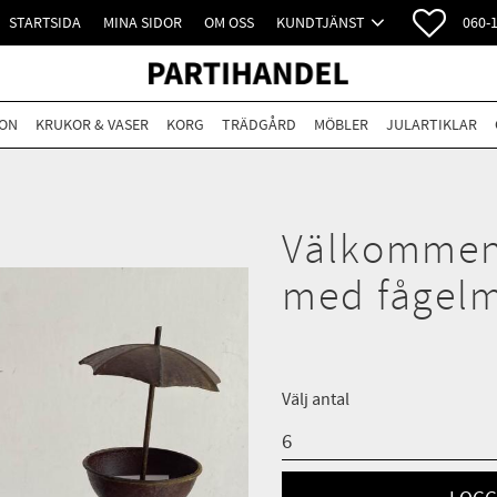
FAVORI
STARTSIDA
MINA SIDOR
OM OSS
KUNDTJÄNST
060-
ON
KRUKOR & VASER
KORG
TRÄDGÅRD
MÖBLER
JULARTIKLAR
Välkommen
med fågelm
Välj antal