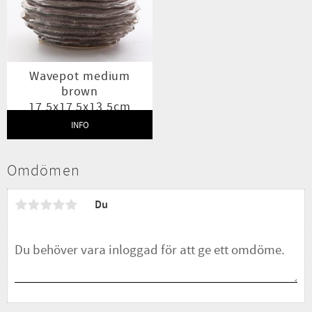
Wavepot medium
brown
17,5x17,5x13,5cm
INFO
Lägg till i favoriter
Omdömen
Du