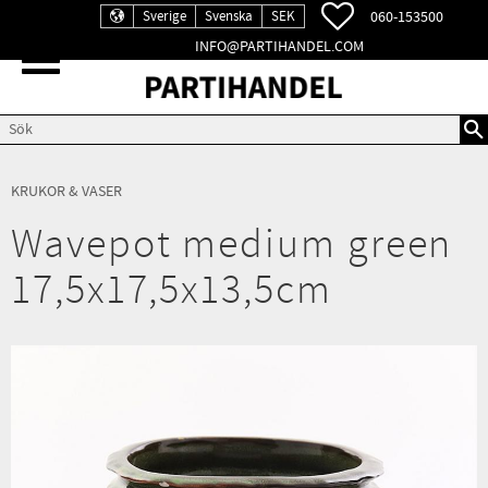
FAVORITER
060-153500
Sverige
Svenska
SEK
INFO@PARTIHANDEL.COM
Meny
KRUKOR & VASER
Wavepot medium green
17,5x17,5x13,5cm