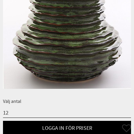
Välj antal
Lägg ti
LOGGA IN FÖR PRISER