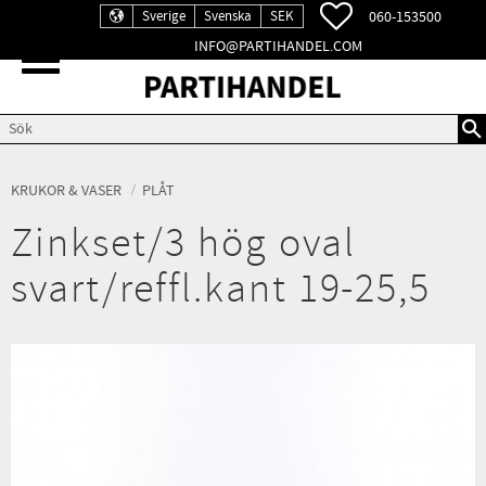
FAVORITER
060-153500
Sverige
Svenska
SEK
INFO@PARTIHANDEL.COM
Meny
KRUKOR & VASER
PLÅT
Zinkset/3 hög oval
svart/reffl.kant 19-25,5