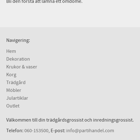
Bli den första att lämna ett omdöme.
Navigering:
Hem
Dekoration
Krukor & vaser
Korg
Trädgård
Möbler
Julartiklar
Outlet
Välkommen till din trädgårdsgrossist och inredningsgrossist.
Telefon:
060-153500
, E-post:
info@partihandel.com