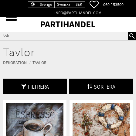
FAVORITER
060-153500
Sverige
Svenska
SEK
INFO@PARTIHANDEL.COM
Meny
Tavlor
DEKORATION
TAVLOR
FILTRERA
SORTERA