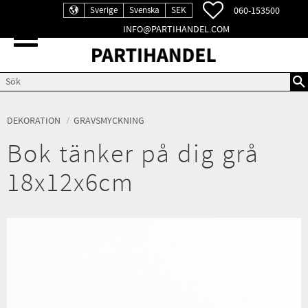
FAVORITER
060-153500
Sverige
Svenska
SEK
INFO@PARTIHANDEL.COM
Meny
DEKORATION
GRAVSMYCKNING
Bok tänker på dig grå
18x12x6cm