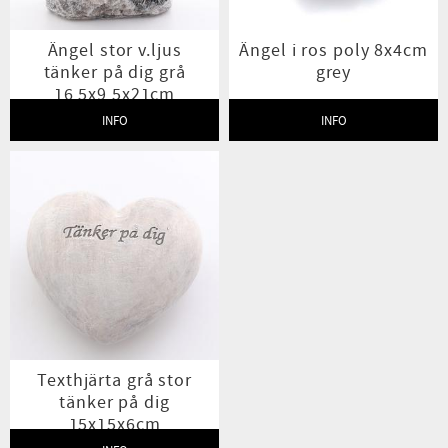
Ängel stor v.ljus
Ängel i ros poly 8x4cm
tänker på dig grå
grey
16,5x9,5x21cm
INFO
INFO
Lägg till i favoriter
Lägg t
Texthjärta grå stor
tänker på dig
15x15x6cm