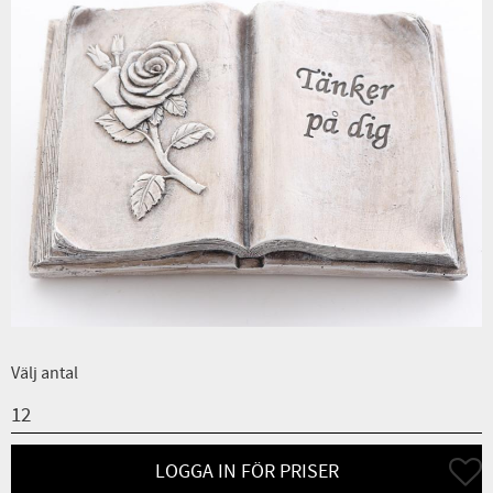
Välj antal
Lägg ti
LOGGA IN FÖR PRISER